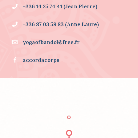
A
+336 14 25 74 41 (Jean Pierre)
T
I
O
+336 87 03 59 83 (Anne Laure)
N
S
S
yogaofbandol@free.fr
U
R
.
accordacorps
.
.