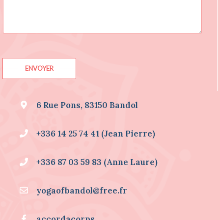
I
T
E
D
E
S
I
ENVOYER
N
F
O
6 Rue Pons, 83150 Bandol
R
M
A
+336 14 25 74 41 (Jean Pierre)
T
I
O
+336 87 03 59 83 (Anne Laure)
N
S
S
yogaofbandol@free.fr
U
R
.
accordacorps