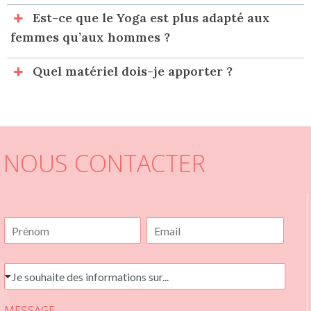
Est-ce que le Yoga est plus adapté aux
femmes qu’aux hommes ?
Quel matériel dois-je apporter ?
NOUS CONTACTER
N
E
O
-
M
M
*
A
J
Je souhaite des informations sur...
I
E
L
S
*
MESSAGE