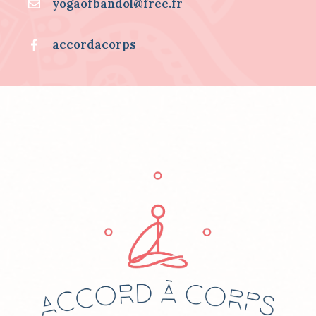
yogaofbandol@free.fr
U
R
.
accordacorps
.
.