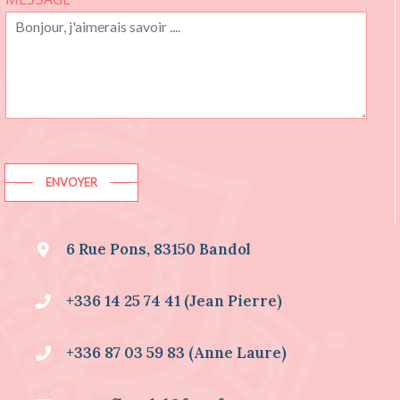
O
U
H
A
I
T
E
D
E
S
I
ENVOYER
N
F
O
6 Rue Pons, 83150 Bandol
R
M
A
+336 14 25 74 41 (Jean Pierre)
T
I
O
+336 87 03 59 83 (Anne Laure)
N
S
S