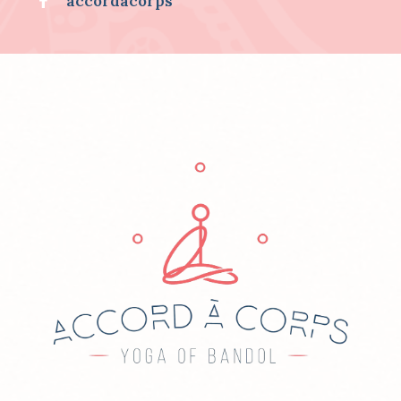
accordacorps
.
.