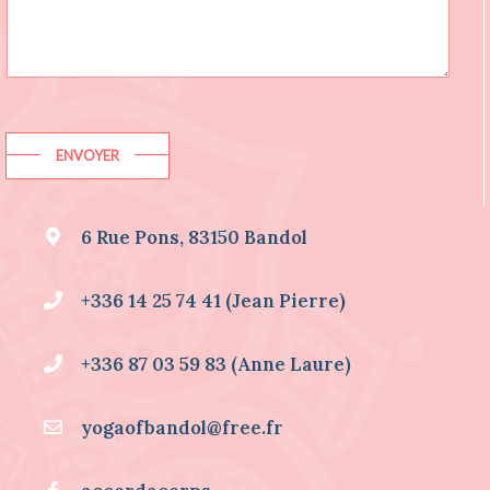
I
T
E
D
E
S
I
ENVOYER
N
F
O
6 Rue Pons, 83150 Bandol
R
M
A
+336 14 25 74 41 (Jean Pierre)
T
I
O
+336 87 03 59 83 (Anne Laure)
N
S
S
yogaofbandol@free.fr
U
R
.