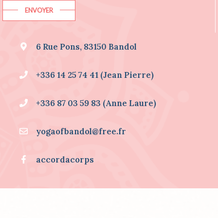
I
ENVOYER
N
F
O
6 Rue Pons, 83150 Bandol
R
M
A
+336 14 25 74 41 (Jean Pierre)
T
I
O
+336 87 03 59 83 (Anne Laure)
N
S
S
yogaofbandol@free.fr
U
R
.
accordacorps
.
.