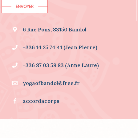
I
ENVOYER
N
F
O
6 Rue Pons, 83150 Bandol
R
M
A
+336 14 25 74 41 (Jean Pierre)
T
I
O
+336 87 03 59 83 (Anne Laure)
N
S
S
yogaofbandol@free.fr
U
R
.
accordacorps
.
.