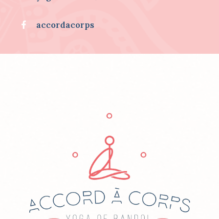
R
.
accordacorps
.
.