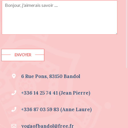
U
H
A
I
T
E
D
E
S
I
ENVOYER
N
F
O
6 Rue Pons, 83150 Bandol
R
M
A
+336 14 25 74 41 (Jean Pierre)
T
I
O
+336 87 03 59 83 (Anne Laure)
N
S
S
yogaofbandol@free.fr
U