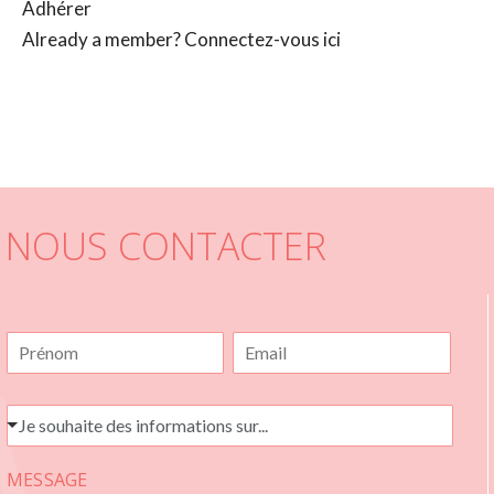
Adhérer
Already a member?
Connectez-vous ici
NOUS CONTACTER
N
E
O
-
M
M
*
A
J
Je souhaite des informations sur...
I
E
L
S
*
MESSAGE
O