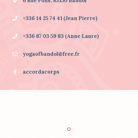
6 Rue Pons, 83150 Bandol
R
M
A
+336 14 25 74 41 (Jean Pierre)
T
I
O
+336 87 03 59 83 (Anne Laure)
N
S
S
yogaofbandol@free.fr
U
R
.
accordacorps
.
.