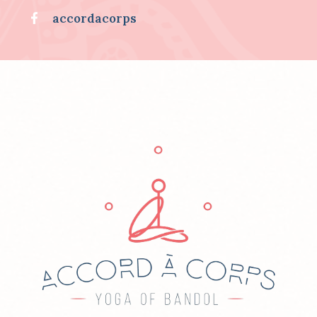
.
accordacorps
.
.