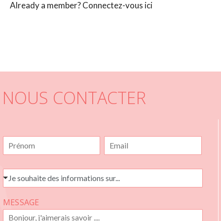
Already a member?
Connectez-vous ici
NOUS CONTACTER
N
E
O
-
M
M
*
A
J
Je souhaite des informations sur...
I
E
L
S
*
MESSAGE
O
U