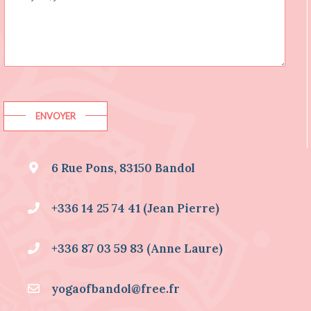
H
A
I
T
E
D
E
S
I
ENVOYER
N
F
O
6 Rue Pons, 83150 Bandol
R
M
A
+336 14 25 74 41 (Jean Pierre)
T
I
O
+336 87 03 59 83 (Anne Laure)
N
S
S
yogaofbandol@free.fr
U
R