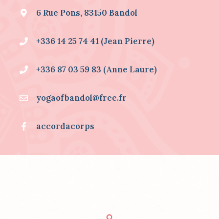
O
6 Rue Pons, 83150 Bandol
R
M
A
+336 14 25 74 41 (Jean Pierre)
T
I
O
+336 87 03 59 83 (Anne Laure)
N
S
S
yogaofbandol@free.fr
U
R
.
accordacorps
.
.