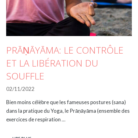
PRĀṆĀYĀMA: LE CONTRÔLE
ET LA LIBÉRATION DU
SOUFFLE
02/11/2022
Bien moins célèbre que les fameuses postures (sana)
dans la pratique du Yoga, le Prāṇāyāma (ensemble des
exercices de respiration …